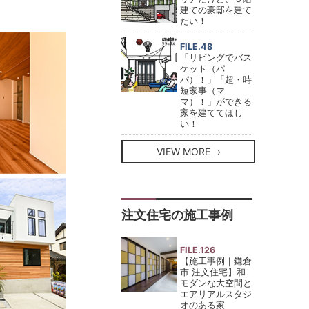
建ての豪邸を建て
たい！
FILE.48
「リビングでバス
ケット（パ
パ）！」「超・時
短家事（マ
マ）！」ができる
家を建ててほし
い！
VIEW MORE
注文住宅の施工事例
FILE.126
【施工事例｜鎌倉
市 注文住宅】和
モダンな大空間と
エアリアルスタジ
オのある家