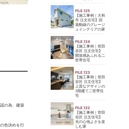
FILE.125
【施工事例｜大和
市 注文住宅】回
遊動線のグレージ
ュインテリアの家
FILE.124
【施工事例｜世田
谷区 注文住宅】
開放感あふれる二
世帯住宅
FILE.123
【施工事例｜世田
谷区 注文住宅】
上質なデザインの
3階建て二世帯住
宅
確認の為、建築
FILE.122
【施工事例｜世田
谷区 注文住宅】
光の心地よさを楽
様の色決めを行
しむ家