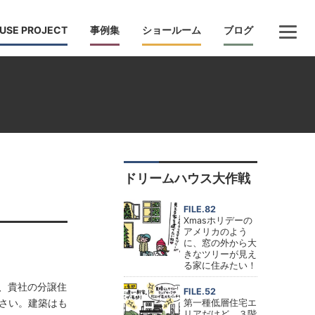
USE PROJECT
事例集
ショールーム
ブログ
ドリームハウス大作戦
FILE.82
Xmasホリデーの
アメリカのよう
に、窓の外から大
きなツリーが見え
る家に住みたい！
、貴社の分譲住
FILE.52
さい。建築はも
第一種低層住宅エ
リアだけど、３階