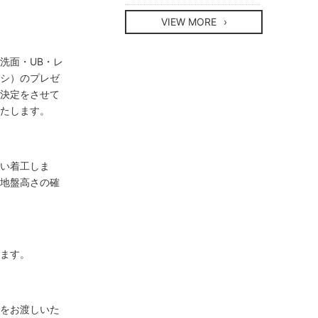
VIEW MORE
洗面・UB・レ
ッシ）のプレゼ
終決定をさせて
いたします。
行い着工しま
る地盤高さの確
きます。
等をお渡しいた