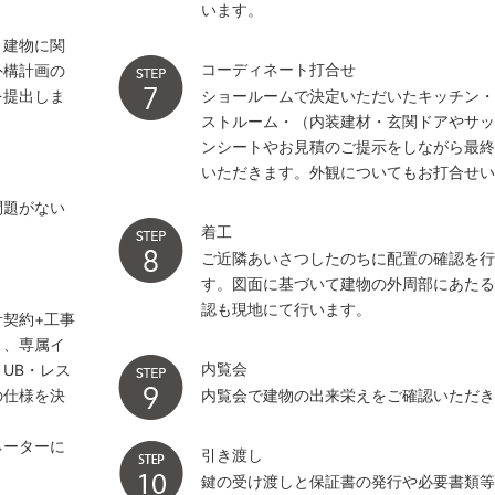
います。
・建物に関
コーディネート打合せ
外構計画の
を提出しま
ショールームで決定いただいたキッチン・
ストルーム・（内装建材・玄関ドアやサ
ンシートやお見積のご提示をしながら最
いただきます。外観についてもお打合せ
問題がない
着工
ご近隣あいさつしたのちに配置の確認を
す。図面に基づいて建物の外周部にあた
認も現地にて行います。
契約+工事
き、専属イ
内覧会
UB・レス
の仕様を決
内覧会で建物の出来栄えをご確認いただ
ネーターに
引き渡し
鍵の受け渡しと保証書の発行や必要書類