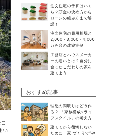
注文住宅の予算はいく
ら？頭金の決め方から
ローンの組み方まで解
説！
注文住宅の費用相場と
2,000・3,000・4,000
万円台の建築実例
工務店とハウスメーカ
ーの違いとは？自分に
合ったこだわりの家を
建てよう
おすすめ記事
理想の間取りはどう作
る？ 「家族構成×ライ
フスタイル」の考え方…
たこ
建ててから後悔しない
まい
ために｜家 づくりで“や