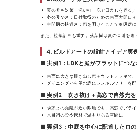
夏の暑さ対策：
深い軒・庇で日差しを遮る／
冬の暖かさ：
日射取得のための南面大開口＋
中間期の快適さ：
窓を開けることで冷暖房に
また、植栽計画も重要。落葉樹は夏の直射を遮
4. ビルドアートの設計アイデア実
■ 実例1：LDKと庭がフラットにつ
南面に大きな掃き出し窓＋ウッドデッキで、
ダイニングから望む庭にシンボルツリーを配
■ 実例2：吹き抜け＋高窓で自然光
隣家との距離が近い敷地でも、高窓でプライ
木目調の梁や床材で温もりある空間に
■ 実例3：中庭を中心に配置したロ