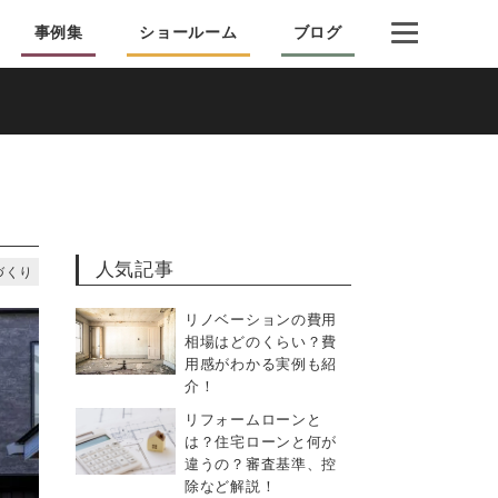
事例集
ショールーム
ブログ
人気記事
づくり
リノベーションの費用
相場はどのくらい？費
用感がわかる実例も紹
介！
リフォームローンと
は？住宅ローンと何が
違うの？審査基準、控
除など解説！