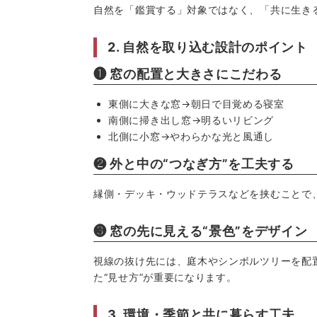
自然を「鑑賞する」対象ではなく、「共に生き
2. 自然を取り込む設計のポイント
❶ 窓の配置と大きさにこだわる
東側に大きな窓→朝日で目覚める寝室
南側に掃き出し窓→明るいリビング
北側に小窓→やわらかな光と風通し
❷ 外と中の“つなぎ方”を工夫する
縁側・デッキ・ウッドテラスなどを挟むことで
❸ 窓の先に見える“景色”をデザイン
視線の抜け先には、庭木やシンボルツリーを配
た“見せ方”が重要になります。
3. 環境・季節と共に暮らす工夫