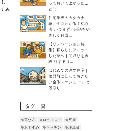
らし
っておいてよかったこ
えてみ
と”ま…
住宅業界のカタカナ
語、全部わかる？初心
者 がつまずく用語をや
さしく解説…
【リノベーション特
集】暮らしにフィット
した家へ｜間取りを再
設 計するリ…
はじめての注文住宅｜
検討前に知っておきた
い全体スケジュ ールと
段取り…
タグ一覧
選び方
ローコスト
平屋
おすすめ
キッチン
坪単価