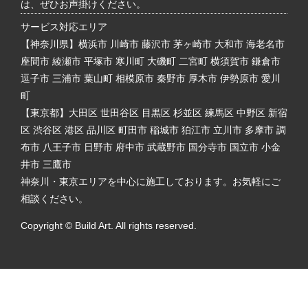
は、ぜひお声掛けください。
サービス対応エリア
【神奈川県】横浜市 川崎市 藤沢市 茅ヶ崎市 大和市 海老名市
座間市 綾瀬市 平塚市 寒川町 大磯町 二宮町 横須賀市 鎌倉市
逗子市 三浦市 葉山町 相模原市 秦野市 厚木市 伊勢原市 愛川
町
【東京都】大田区 世田谷区 目黒区 杉並区 練馬区 中野区 新宿
区 渋谷区 港区 品川区 町田市 稲城市 狛江市 立川市 多摩市 調
布市 八王子市 日野市 府中市 武蔵野市 国分寺市 国立市 小金
井市 三鷹市
神奈川・東京エリアを中心に施工しております。お気軽にご
相談ください。
Copyright © Build Art. All rights reserved.