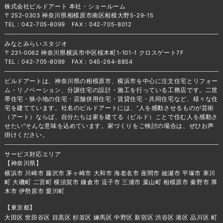
株式会社ビルドアート 本社・ショールーム
〒252-0303 神奈川県相模原市南区相模大野5-29-15
TEL：042-705-8099 FAX：042-705-8012
みなとみらいスタジオ
〒231-0062 神奈川県横浜市中区桜木町1-101-1 クロスゲート7F
TEL：042-705-8099 FAX：045-264-8854
ビルドアートは、神奈川県の相模原市、横浜市を中心に注文住宅とリフォー
ム・リノベーション、分譲住宅の設計・施工を行っている工務店です。二世
帯住宅・狭小地の住宅・店舗併用住宅・賃貸住宅・共同住宅など、様々な住
宅を建てています。社名のビルドアートには、“人を感動させるものが芸術
（アート）ならば、自分たちは家を建てる（ビルド）ことで住む人を感動さ
せたい”そんな意味を込めています。家づくりをご検討の場合は、ぜひお声
掛けください。
サービス対応エリア
【神奈川県】
横浜市 川崎市 藤沢市 茅ヶ崎市 大和市 海老名市 座間市 綾瀬市 平塚市 寒川
町 大磯町 二宮町 横須賀市 鎌倉市 逗子市 三浦市 葉山町 相模原市 秦野市 厚
木市 伊勢原市 愛川町
【東京都】
大田区 世田谷区 目黒区 杉並区 練馬区 中野区 新宿区 渋谷区 港区 品川区 町